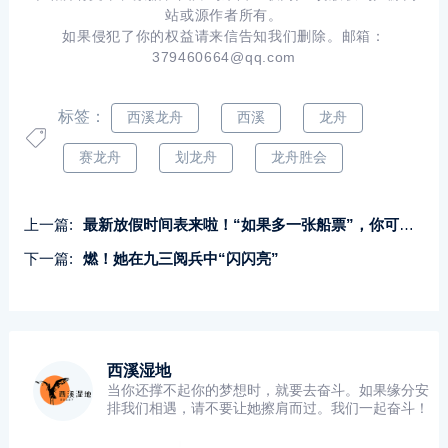
站或源作者所有。
如果侵犯了你的权益请来信告知我们删除。邮箱：
379460664@qq.com
标签：
西溪龙舟
西溪
龙舟
赛龙舟
划龙舟
龙舟胜会
上一篇:
最新放假时间表来啦！“如果多一张船票”，你可以跟我这样玩西湖
下一篇:
燃！她在九三阅兵中“闪闪亮”
西溪湿地
当你还撑不起你的梦想时，就要去奋斗。如果缘分安
排我们相遇，请不要让她擦肩而过。我们一起奋斗！